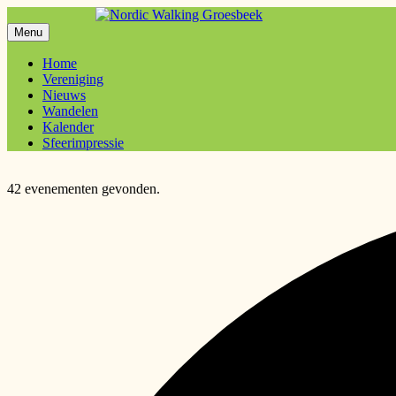
Meteen
naar
Menu
Nordic Walking Groesbeek
de
inhoud
Home
Vereniging
Nieuws
Wandelen
Kalender
Sfeerimpressie
42 evenementen gevonden.